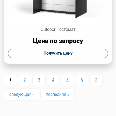
Outdoor Постомат
Цена по запросу
Получить цену
Страницы
1
2
3
4
5
6
7
следующая ›
последняя »