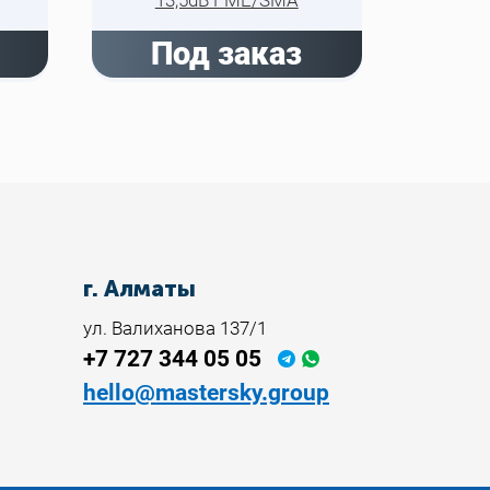
П
Под заказ
г. Алматы
ул. Валиханова 137/1
+7 727 344 05 05
hello@mastersky.group