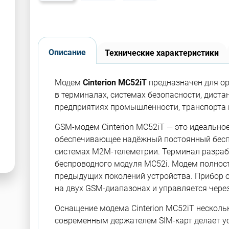
Описание
Технические характеристики
Модем
Сinterion MC52iT
предназначен для о
в терминалах, системах безопасности, диста
предприятиях промышленности, транспорта 
GSM-модем Сinterion MC52iT — это идеально
обеспечивающее надёжный постоянный бесп
системах М2М-телеметрии. Терминал разраб
беспроводного модуля MC52i. Модем полнос
предыдущих поколений устройства. Прибор о
на двух GSM-диапазонах и управляется через
Оснащение модема Сinterion MC52iT нескол
современным держателем SIM-карт делает у