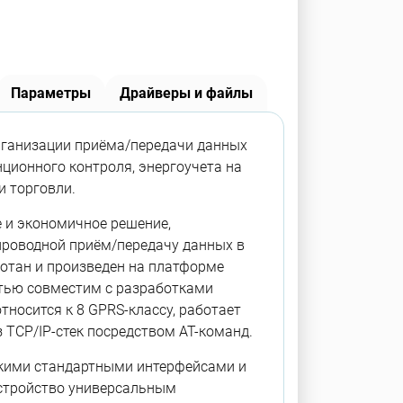
Параметры
Драйверы и файлы
рганизации приёма/передачи данных
нционного контроля, энергоучета на
и торговли.
е и экономичное решение,
роводной приём/передачу данных в
отан и произведен на платформе
тью совместим с разработками
тносится к 8 GPRS-классу, работает
 TCP/IP-стек посредством AT-команд.
ькими стандартными интерфейсами и
стройство универсальным