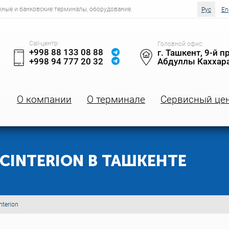
жные и банковские терминалы, оборудование.
Рус
En
Call-центр:
Головной офис:
+998 88 133 08 88
г. Ташкент, 9-й п
+998 94 777 20 32
Абдуллы Каххара
О компании
О терминале
Сервисный це
CINTERION В ТАШКЕНТЕ
terion