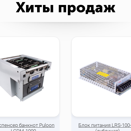
Хиты продаж
спенсер банкнот Puloon
Блок питания LRS-100
LCDM-1000
(дубликат)