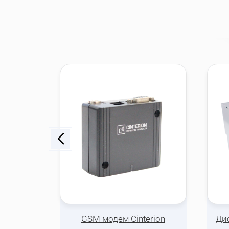
кода
GSM модем Cinterion
Ди
кольцо)