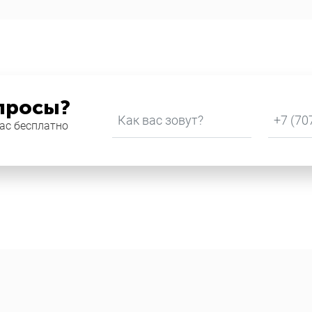
просы?
Как вас зовут?
*
Телефо
Вас бесплатно