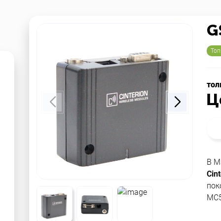
G
Топ
тол
Ц
В M
Cint
пок
MС5