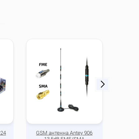
-24
GSM антенна Antey 906
Re
13,5dB FME/SMA